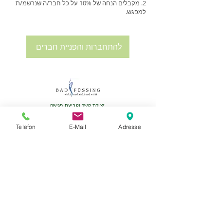
מקבלים הנחה של 10% על כל חבר/ה שנרשמ/ת
למפגש.
להתחברות והפניית חברים
יצירת קשר וקביעת פגישה:
MassageStudioLaci
הבעלים Mexhit Laci
Telefon
E-Mail
Adresse
בית דירות Erlenhof
Bachstrasse 33,
94072 Bad Fussing
+49 176 57 19 64 68
נייד:
+49 8531 43 70 847
:
טלפון נייח
info@massagestudiolaci.com
www.massagestudiolaci.com
שני-שבת 10:00 - 20:00 תורים בתיאום!
Ⓒ MassageStudioLaci 2022