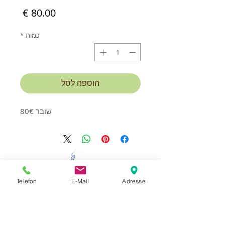
מחיר
כמות
*
הוספה לסל
שובר 80€
יצירת קשר וקביעת פגישה:
Telefon
E-Mail
Adresse
MassageStudioLaci
הבעלים Mexhit Laci
בית דירות Erlenhof
Bachstrasse 33,
94072 Bad Fussing
+49 176 57 19 64 68
נייד: