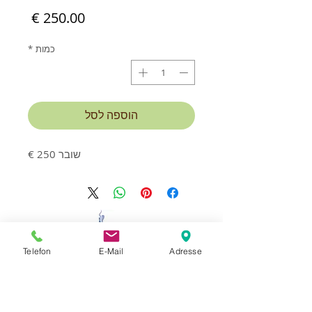
מחיר
כמות
*
הוספה לסל
שובר 250 €
יצירת קשר וקביעת פגישה:
Telefon
E-Mail
Adresse
MassageStudioLaci
הבעלים Mexhit Laci
בית דירות Erlenhof
Bachstrasse 33,
94072 Bad Fussing
+49 176 57 19 64 68
נייד: