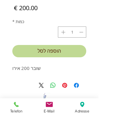
מחיר
כמות
*
הוספה לסל
שובר 200 אירו
יצירת קשר וקביעת פגישה:
Telefon
E-Mail
Adresse
MassageStudioLaci
הבעלים Mexhit Laci
בית דירות Erlenhof
Bachstrasse 33,
94072 Bad Fussing
+49 176 57 19 64 68
נייד: