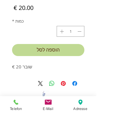
מחיר
כמות
*
הוספה לסל
שובר 20 €
יצירת קשר וקביעת פגישה:
Telefon
E-Mail
Adresse
MassageStudioLaci
הבעלים Mexhit Laci
בית דירות Erlenhof
Bachstrasse 33,
94072 Bad Fussing
+49 176 57 19 64 68
נייד: